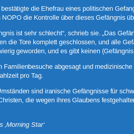
X bestätigte die Ehefrau eines politischen Gef
OPO die Kontrolle über dieses Gefängnis ü
gnis ist sehr schlecht“, schrieb sie. „Das Gefä
n die Tore komplett geschlossen, und alle G
wierig geworden, und es gibt keinen (Gefängni
Familienbesuche abgesagt und medizinische Ve
ahlzeit pro Tag.
Umständen sind iranische Gefängnisse für sch
 Christen, die wegen ihres Glaubens festgehalt
s ‚Morning Star‘