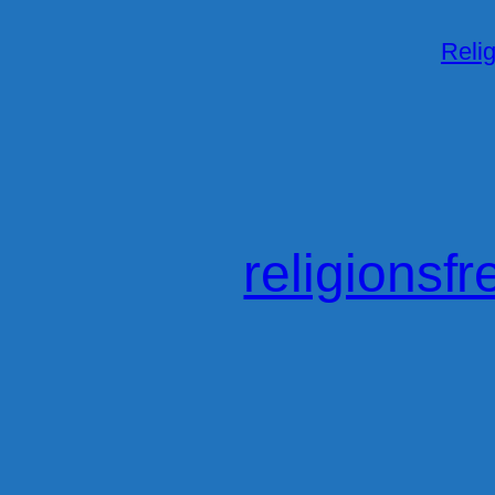
Relig
religionsfr