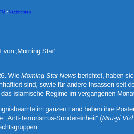
GFM
in
Nachrichten
 von ‚Morning Star‘
26. Wie
Morning Star News
berichtet, haben sic
haftiert sind, sowie für andere Insassen seit 
das islamische Regime im vergangenen Monat d
ngnisbeamte im ganzen Land haben ihre Posten 
e „Anti-Terrorismus-Sondereinheit“ (
Nīrū-yi Vi
echtsgruppen.