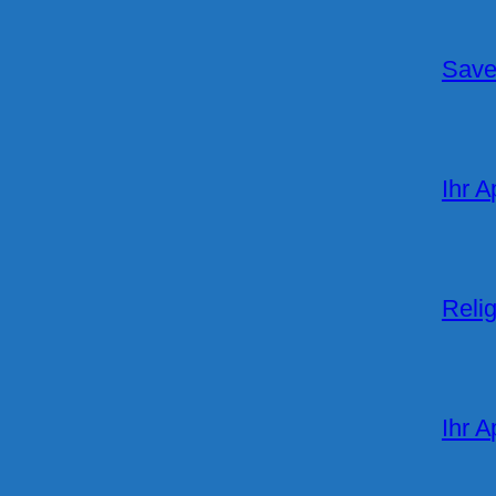
Save
Ihr A
Relig
Ihr A