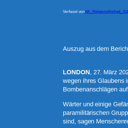
Verfasst von
AK_Religionsfreiheit_I
Auszug aus dem Bericht
LONDON
, 27. März 20
wegen ihres Glaubens in
Bombenanschlägen auf 
Wärter und einige Gefä
paramilitärischen Grupp
sind, sagen Menschenr